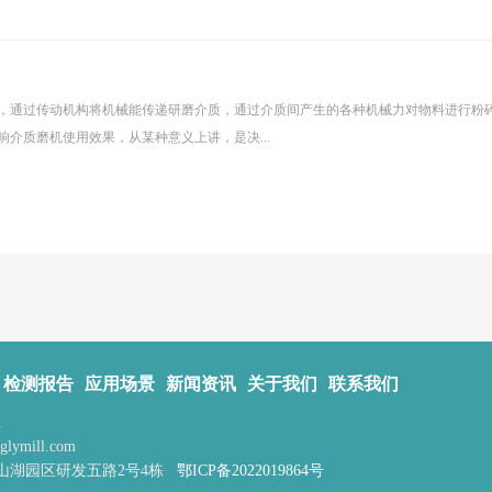
，通过传动机构将机械能传递研磨介质，通过介质间产生的各种机械力对物料进行粉
介质磨机使用效果，从某种意义上讲，是决...
检测报告
应用场景
新闻资讯
关于我们
联系我们
1
glymill.com
山湖园区研发五路2号4栋
鄂ICP备2022019864号