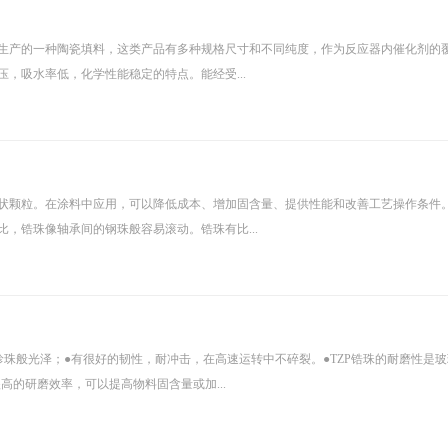
生产的一种陶瓷填料，这类产品有多种规格尺寸和不同纯度，作为反应器内催化剂的
，吸水率低，化学性能稳定的特点。能经受...
状颗粒。在涂料中应用，可以降低成本、增加固含量、提供性能和改善工艺操作条件
，锆珠像轴承间的钢珠般容易滚动。锆珠有比...
珠般光泽；●有很好的韧性，耐冲击，在高速运转中不碎裂。●TZP锆珠的耐磨性是玻璃
很高的研磨效率，可以提高物料固含量或加...