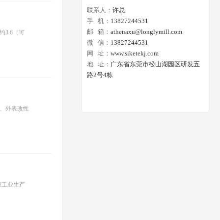
联系人：
许总
手 机：
13827244531
邮 箱：
athenaxu@longlymill.com
3.6（可
微 信：
13827244531
网 址：
www.siketekj.com
地 址：
广东省东莞市松山湖园区研发五
路2号4栋
、外表改性
液工业生产