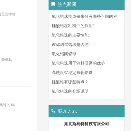
热点新闻
覆盖支撑材
氧化锆珠按成份来分有哪些不同的种
类？
硅酸锆在釉料中的作用?
氧化锆珠的主要性能
教你测试锆珠是否纯
氧化铝陶瓷球
。降低粘
氧化锆珠用于涂料研磨的优势
高硬度钇稳定氧化锆珠
硅酸锆有哪些特点？
氧化锆珠的介绍说明
珠的30-
联系方式
湖北斯柯特科技有限公司