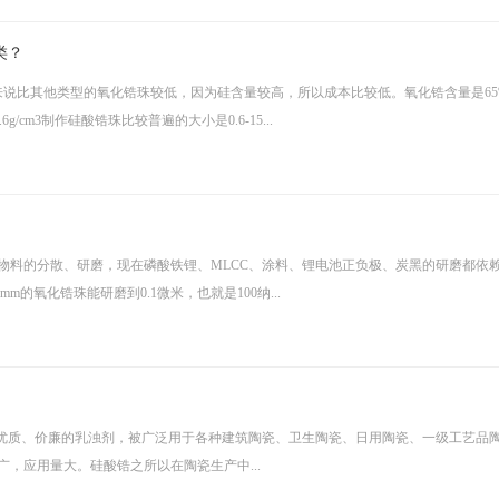
类？
来说比其他类型的氧化锆珠较低，因为硅含量较高，所以成本比较低。氧化锆含量是65
/cm3制作硅酸锆珠比较普遍的大小是0.6-15...
物料的分散、研磨，现在磷酸铁锂、MLCC、涂料、锂电池正负极、炭黑的研磨都依
m的氧化锆珠能研磨到0.1微米，也就是100纳...
，是一种优质、价廉的乳浊剂，被广泛用于各种建筑陶瓷、卫生陶瓷、日用陶瓷、一级工艺品
，应用量大。硅酸锆之所以在陶瓷生产中...