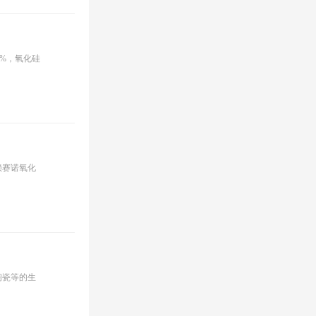
%，氧化硅
赖赛诺氧化
陶瓷等的生