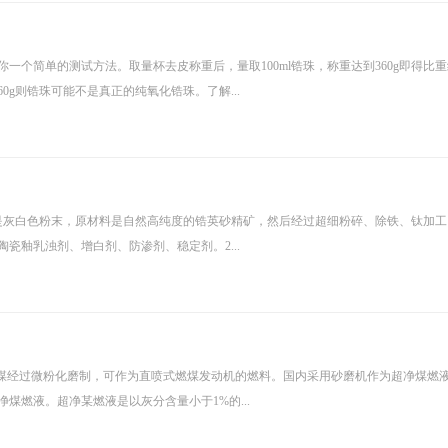
个简单的测试方法。取量杯去皮称重后，量取100ml锆珠，称重达到360g即得比重约
0g则锆珠可能不是真正的纯氧化锆珠。了解...
是灰白色粉末，原材料是自然高纯度的锆英砂精矿，然后经过超细粉碎、除铁、钛加工
瓷釉乳浊剂、增白剂、防渗剂、稳定剂。2...
洁净煤经过微粉化磨制，可作为直喷式燃煤发动机的燃料。国内采用砂磨机作为超净煤燃
煤燃液。超净某燃液是以灰分含量小于1%的...